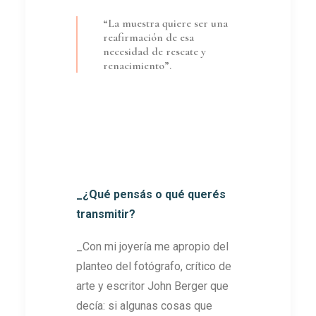
“La muestra quiere ser una
reafirmación de esa
necesidad de rescate y
renacimiento”.
_¿Qué pensás o qué querés
transmitir?
_Con mi joyería me apropio del
planteo del fotógrafo, crítico de
arte y escritor John Berger que
decía: si algunas cosas que