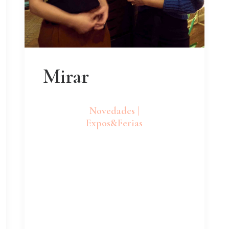
Mirar
Novedades |
Expos&Ferias