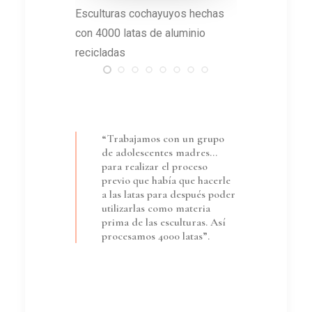
os hechas
Para las esculturas cochayuyos
Dressoir
uminio
y líquenes crearon herramientas
icónicas
especiales
“Trabajamos con un grupo
de adolescentes madres…
para realizar el proceso
previo que había que hacerle
a las latas para después poder
utilizarlas como materia
prima de las esculturas. Así
procesamos 4000 latas”.