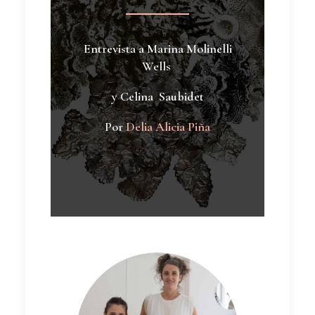
Entrevista a Marina Molinelli
Wells
y Celina Saubidet
Por
Delia Alicia Piña