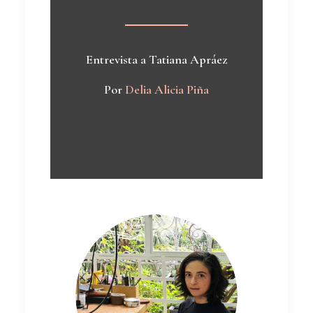
Entrevista a Tatiana Apráez
Por
Delia Alicia Piña