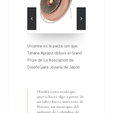
 con que
Una pieza que reversiona la
o el Grand
técnica prehispánica de mopa
ión de
mopa
 de Japón
“Estaba convencida que
quería hacer algo a partir de
un saber hacer autóctono de
Nariño, un municipio del
sudoeste de Colombia, de