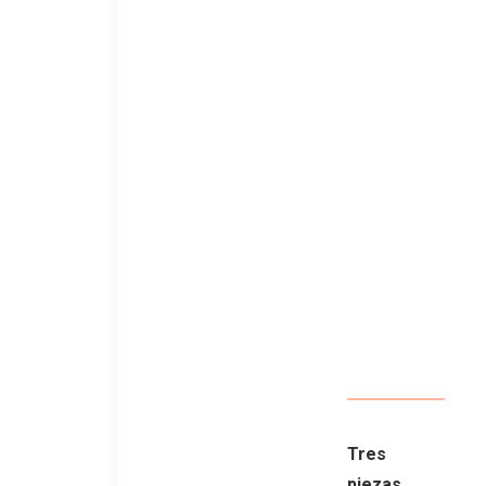
Tres
piezas