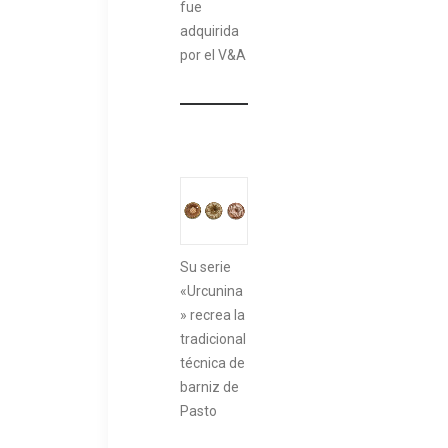
fue
adquirida
por el V&A
Su serie
«Urcunina
» recrea la
tradicional
técnica de
barniz de
Pasto