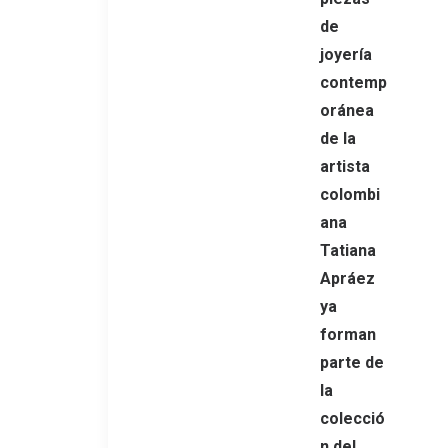
de
joyería
contemp
oránea
de la
artista
colombi
ana
Tatiana
Apráez
ya
forman
parte de
la
colecció
n del