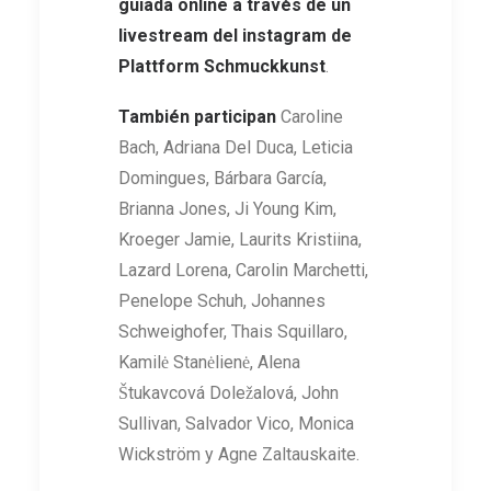
guiada online a través de un
livestream del instagram de
Plattform Schmuckkunst
.
También participan
Caroline
Bach, Adriana Del Duca, Leticia
Domingues, Bárbara García,
Brianna Jones, Ji Young Kim,
Kroeger Jamie, Laurits Kristiina,
Lazard Lorena, Carolin Marchetti,
Penelope Schuh, Johannes
Schweighofer, Thais Squillaro,
Kamilė Stanėlienė, Alena
Štukavcová Doležalová, John
Sullivan, Salvador Vico, Monica
Wickström y Agne Zaltauskaite.