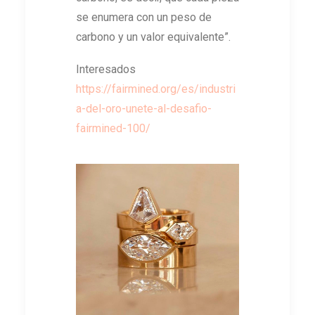
se enumera con un peso de
carbono y un valor equivalente”.
Interesados
https://fairmined.org/es/industri
a-del-oro-unete-al-desafio-
fairmined-100/