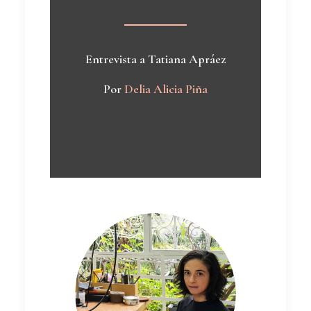
Entrevista a Tatiana Apráez
Por
Delia Alicia Piña