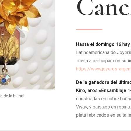
C
a
n
c
Hasta el domingo 16 hay
Latinoamericana de Joyerí
invita a participar con su
c
https://www.joyeros-argent
De la ganadora del últi
Kiro, aros «Ensamblaje 1
 de la bienal
construidas en cobre baña
Viva», y paisajes en resina
plata fabricados en su talle