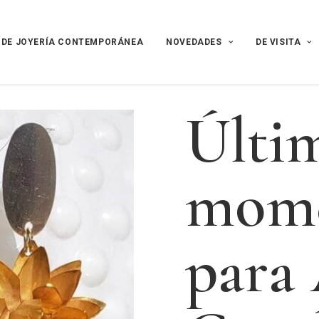
 DE JOYERÍA CONTEMPORÁNEA
NOVEDADES
DE VISITA
Ú
l
t
i
m
o
m
p
a
r
a