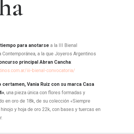
h
a
 tiempo para anotarse
a la III Bienal
a Contemporánea, a la que Joyeros Argentinos
oncurso principal Abran Cancha
:
inos.com.ar/iii-bienal-convocatoria/
mo certamen, Vania Ruiz con su marca Casa
4»
, una pieza única con flores formadas y
do en oro de 18k, de su colección «Siempre
, hinojo y hoja de oro 22k, con bases y tuercas en
r.