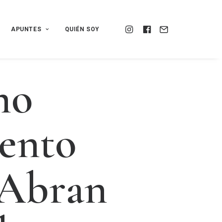
APUNTES
QUIÉN SOY
m
o
e
n
t
o
A
b
r
a
n