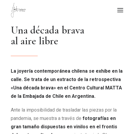
U
n
a
d
é
c
a
d
a
b
r
a
v
a
NOTICIAS DE JOYERÍA CONTEMPORÁNEA
a
l
a
i
r
e
l
i
b
r
e
NOVEDADES
DE VISITA
APUNTES
La joyería contemporánea chilena se exhibe en la
QUIÉN SOY
calle. Se trata de un extracto de la retrospectiva
«Una década brava» en el Centro Cultural MATTA
de la Embajada de Chile en Argentina.
Ante la imposibilidad de trasladar las piezas por la
pandemia, se muestra a través de
fotografías en
gran tamaño dispuestas en vinilos en el frontis