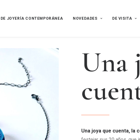
 DE JOYERÍA CONTEMPORÁNEA
NOVEDADES
DE VISITA
U
n
a
c
u
e
n
Una joya que cuenta, la 
festejar sus 20 años, que i