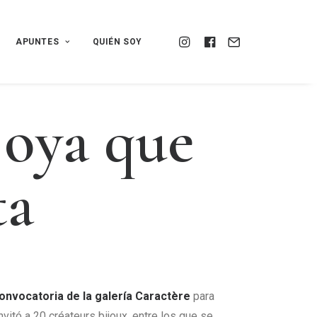
APUNTES
QUIÉN SOY
j
o
y
a
q
u
e
t
a
convocatoria de la galería Caractère
para
nvitó a 20 créateurs bijoux, entre los que se