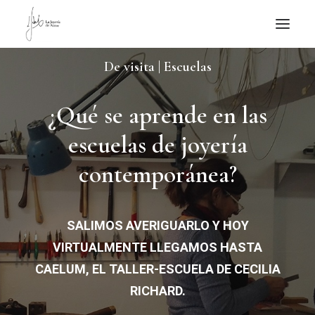
De visita | Escuelas
NOTICIAS DE JOYERÍA CONTEMPORÁNEA
NOVEDADES
¿Qué se aprende en las
DE VISITA
escuelas de joyería
APUNTES
contemporánea?
QUIÉN SOY
SALIMOS AVERIGUARLO Y HOY
VIRTUALMENTE LLEGAMOS HASTA
CAELUM, EL TALLER-ESCUELA DE CECILIA
RICHARD.