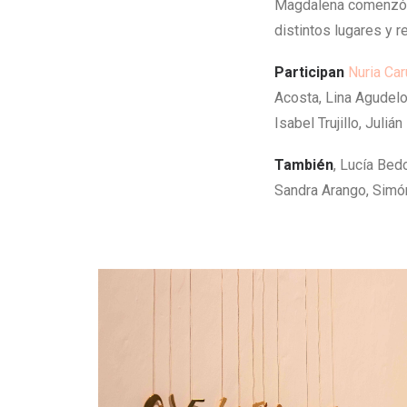
Magdalena comenzó e
distintos lugares y r
Participan
Nuria Car
Acosta, Lina Agudelo,
Isabel Trujillo, Juli
También
, Lucía Bed
Sandra Arango, Sim