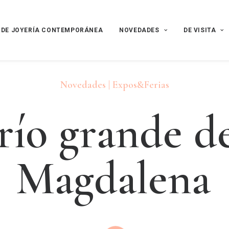
 DE JOYERÍA CONTEMPORÁNEA
NOVEDADES
DE VISITA
Novedades | Expos&Ferias
r
í
o
g
r
a
n
d
e
d
M
a
g
d
a
l
e
n
a