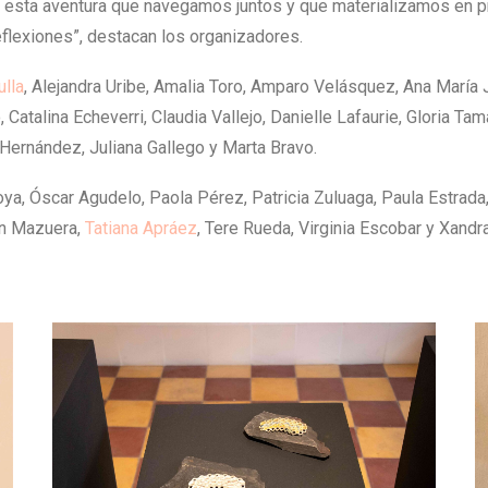
sta aventura que navegamos juntos y que materializamos en 
eflexiones”, destacan los organizadores.
ulla
, Alejandra Uribe, Amalia Toro, Amparo Velásquez, Ana María
 Catalina Echeverri, Claudia Vallejo, Danielle Lafaurie, Gloria Tam
án Hernández, Juliana Gallego y Marta Bravo.
oya, Óscar Agudelo, Paola Pérez, Patricia Zuluaga, Paula Estrada,
ón Mazuera,
Tatiana Apráez
, Tere Rueda, Virginia Escobar y Xandra