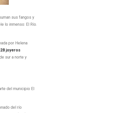
e suman sus fangos y
e lo inmenso: El Río.
reada por Helena
 28 joyeros
de sur a norte y
arte del municipio El
onado del río