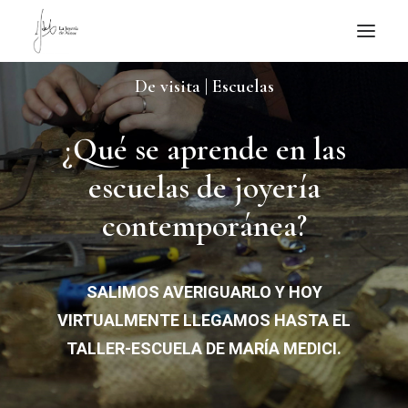
De visita | Escuelas
NOTICIAS DE JOYERÍA CONTEMPORÁNEA
NOVEDADES
¿Qué se aprende en las
DE VISITA
escuelas de joyería
APUNTES
contemporánea?
QUIÉN SOY
SALIMOS AVERIGUARLO Y HOY
VIRTUALMENTE LLEGAMOS HASTA EL
TALLER-ESCUELA DE MARÍA MEDICI.