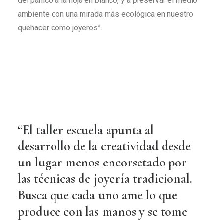
del pánico a la hoja en blanco, y a preservar el medio
ambiente con una mirada más ecológica en nuestro
quehacer como joyeros”.
“El
taller
escuela
apunta
al
desarrollo
de
la
creatividad
desde
un
lugar
menos
encorsetado
por
las
técnicas
de
joyería
tradicional.
Busca
que
cada
uno
ame
lo
que
produce
con
las
manos
y
se
tome