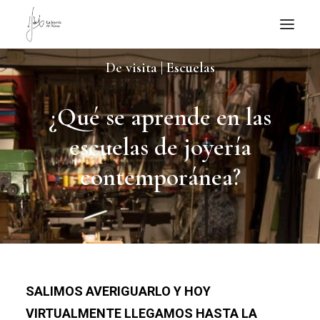
De visita | Escuelas
NOTICIAS DE JOYERÍA CONTEMPORÁNEA
NOVEDADES
¿Qué se aprende en las
DE VISITA
escuelas de joyería
APUNTES
contemporánea?
QUIÉN SOY
SALIMOS AVERIGUARLO Y HOY
VIRTUALMENTE LLEGAMOS HASTA LA