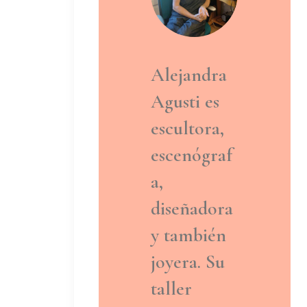
Alejandra
Agusti es
escultora,
escenógraf
a,
diseñadora
y también
joyera. Su
taller