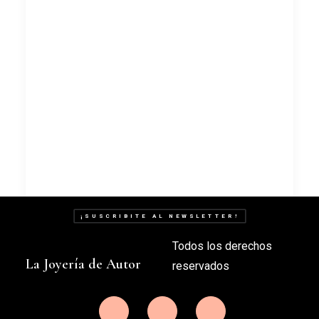
¡SUSCRIBITE AL NEWSLETTER!
Todos los derechos
La Joyería de Autor
Ambroise Degeneve
reservados