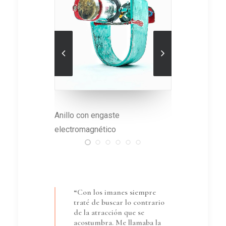
La pieza está revestida con
Incluye tu
esmalte sintético
exhiben e
“Con los imanes siempre
traté de buscar lo contrario
de la atracción que se
acostumbra. Me llamaba la