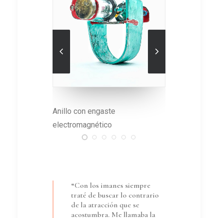
ncia,
Anillo con engaste
La pieza e
n
electromagnético
esmalte si
 NYCJW
“Con los imanes siempre
traté de buscar lo contrario
de la atracción que se
acostumbra. Me llamaba la