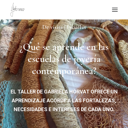
De visita | Escuelas
NOTICIAS DE JOYERÍA CONTEMPORÁNEA
NOVEDADES
¿Qué se aprende en las
DE VISITA
escuelas de joyería
APUNTES
contemporánea?
QUIÉN SOY
EL TALLER DE GABRIELA HORVAT OFRECE UN
APRENDIZAJE ACORDE A LAS FORTALEZAS,
NECESIDADES E INTERESES DE CADA UNO.