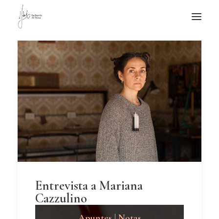
NOTICIAS DE JOYERÍA CONTEMPORÁNEA
NOVEDADES
DE VISITA
APUNTES
QUIÉN SOY
Entrevista a Mariana
Cazzulino
Apuntes | Notas