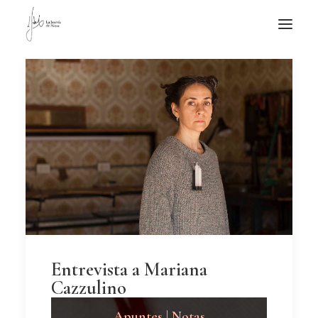
NOTICIAS DE JOYERÍA CONTEMPORÁNEA
NOVEDADES
DE VISITA
APUNTES
QUIÉN SOY
Entrevista a Mariana
Cazzulino
Apuntes | Notas