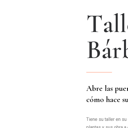
T
a
l
l
B
á
r
Abre las pue
cómo hace su
Tiene su taller en s
plantas y sus obra a 