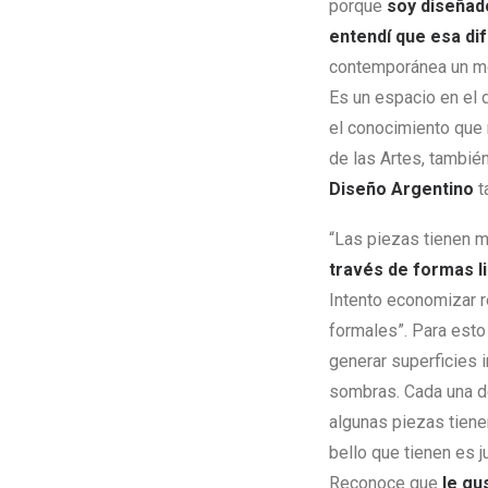
porque
soy diseñado
entendí que esa dif
contemporánea un modo
Es un espacio en el 
el conocimiento que 
de las Artes, tambié
Diseño Argentino
t
“Las piezas tienen m
través de formas l
Intento economizar r
formales”. Para esto 
generar superficies i
sombras. Cada una de
algunas piezas tiene
bello que tienen es j
Reconoce que
le gus