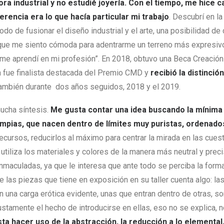
ra industrial y no estudié joyería. Con el tiempo, me hice 
erencia era lo que hacía particular mi trabajo
. Descubrí en la
 de fusionar el diseño industrial y el arte, una posibilidad de c
que me siento cómoda para adentrarme un terreno más expresivo
me aprendí en mi profesión”. En 2018, obtuvo una Beca Creación
n fue finalista destacada del Premio CMD y
recibió la distinció
ambién durante dos años seguidos, 2018 y el 2019.
ucha síntesis.
Me gusta contar una idea buscando la mínima 
impias, que nacen dentro de límites muy puristas, ordenado
ecursos, reducirlos al máximo para centrar la mirada en las cue
utiliza los materiales y colores de la manera más neutral y prec
nmaculadas, ya que le interesa que ante todo se perciba la forma,
 las piezas que tiene en exposición en su taller cuenta algo: l
n una carga erótica evidente, unas que entran dentro de otras, s
ustamente el hecho de introducirse en ellas, eso no se explica, n
ta hacer uso de la abstracción, la reducción a lo elemental,