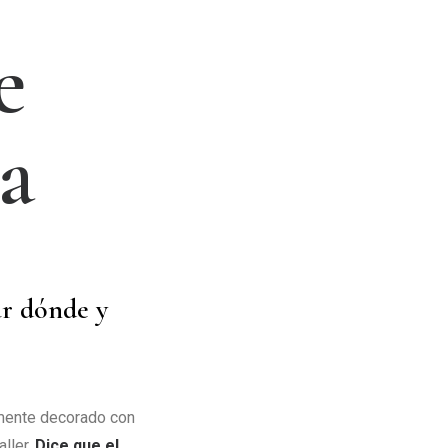
e
a
ar dónde y
amente decorado con
aller.
Dice que el