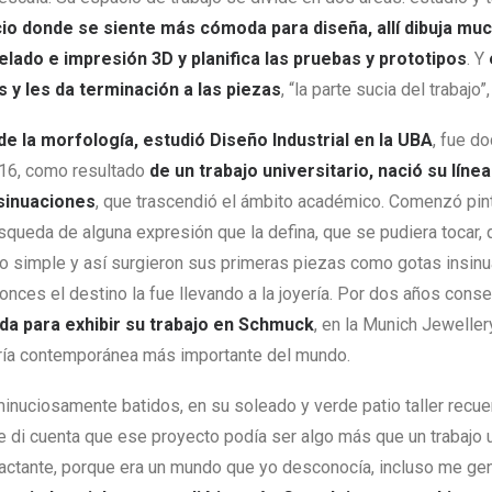
io donde se siente más cómoda para diseña, allí dibuja muc
ado e impresión 3D y planifica las pruebas y prototipos
. Y
 y les da terminación a las piezas
, “la parte sucia del trabajo
de la morfología, estudió
Diseño Industrial en la UBA
, fue d
016, como resultado
de un trabajo universitario, nació su línea
sinuaciones
, que trascendió el ámbito académico. Comenzó pin
squeda de alguna expresión que la defina, que se pudiera tocar, 
zo simple y así surgieron sus primeras piezas como gotas insin
onces el destino la fue llevando a la joyería. Por dos años cons
ida para exhibir su trabajo en Schmuck
, en la Munich Jeweller
ería contemporánea más importante del mundo.
 minuciosamente batidos, en su soleado y verde patio taller recu
di cuenta que ese proyecto podía ser algo más que un trabajo un
actante, porque era un mundo que yo desconocía, incluso me g