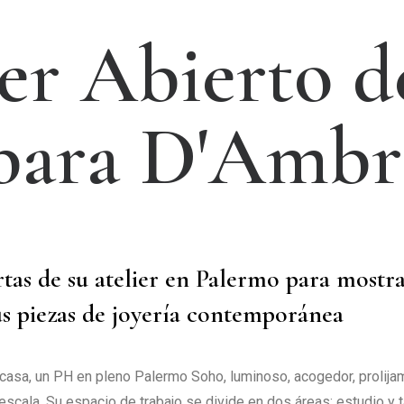
e
r
A
b
i
e
r
t
o
d
b
a
r
a
D
'
A
m
b
r
rtas de su atelier en Palermo para mostr
s piezas de joyería contemporánea
u casa, un PH en pleno Palermo Soho, luminoso, acogedor, prolij
escala. Su espacio de trabajo se divide en dos áreas: estudio y t