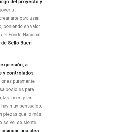
cargo del proyecto y
 joyería
rear arte para usar.
, poniendo en valor
 del Fondo Nacional
n de Sello Buen
expresión, a
s y controlados
.
stiones puramente
isa posibles para
 las luces y las
as hay muy sensuales,
on piezas que lo más
o se ve, se siente.
 insinuar una idea