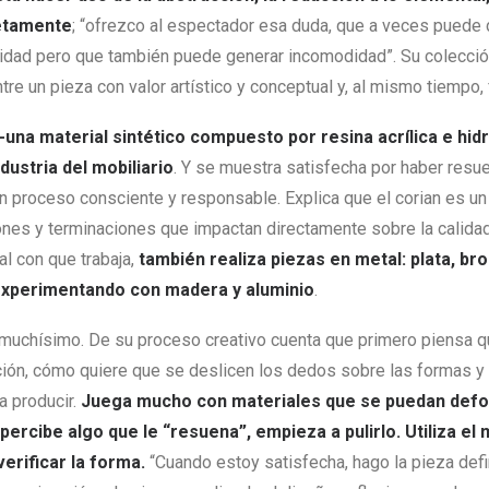
letamente
; “ofrezco al espectador esa duda, que a veces puede 
sidad pero que también puede generar incomodidad”. Su colecció
ntre un pieza con valor artístico y conceptual y, al mismo tiempo, 
-una material sintético compuesto por resina acrílica e hid
dustria del mobiliario
. Y se muestra satisfecha por haber resue
n proceso consciente y responsable. Explica que el corian es un
ones y terminaciones que impactan directamente sobre la calidad
al con que trabaja,
también realiza piezas en metal: plata, bro
experimentando con madera y aluminio
.
 muchísimo. De su proceso creativo cuenta que primero piensa q
ión, cómo quiere que se deslicen los dedos sobre las formas y 
a producir.
Juega mucho con materiales que se puedan defo
ercibe algo que le “resuena”, empieza a pulirlo. Utiliza el 
erificar la forma.
“Cuando estoy satisfecha, hago la pieza defi