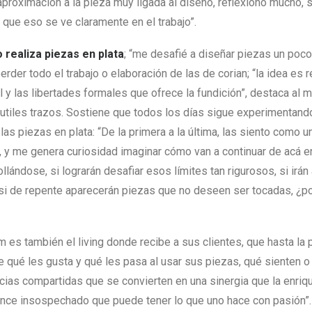
aproximación a la pieza muy ligada al diseño, reflexiono mucho,
 que eso se ve claramente en el trabajo”.
 realiza piezas en plata
; “me desafié a diseñar piezas un poc
rder todo el trabajo o elaboración de las de corian; “la idea es r
l y las libertades formales que ofrece la fundición”, destaca al
tiles trazos. Sostiene que todos los días sigue experimentand
las piezas en plata: “De la primera a la última, las siento como 
 y me genera curiosidad imaginar cómo van a continuar de acá e
llándose, si lograrán desafiar esos límites tan rigurosos, si irá
 si de repente aparecerán piezas que no deseen ser tocadas, ¿p
es también el living donde recibe a sus clientes, que hasta la 
le qué les gusta y qué les pasa al usar sus piezas, qué sienten 
ncias compartidas que se convierten en una sinergia que la enri
ance insospechado que puede tener lo que uno hace con pasión”.