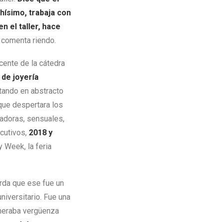
hísimo, trabaja con
en el taller, hace
”, comenta riendo.
ocente de la cátedra
 de joyería
tando en abstracto
que despertara los
uadoras, sensuales,
ecutivos,
2018 y
y Week, la feria
erda que ese fue un
iversitario. Fue una
eneraba vergüenza