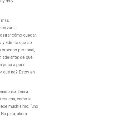
 soy muy
o más
eforzar la
 mostrar cómo quedan
o y admite que se
un proceso personal,
n adelante: de qué
n a poco a poco
or qué no? Estoy en
pandemia iban a
o resuena, como le
quece muchísimo; “uno
 No para, ahora