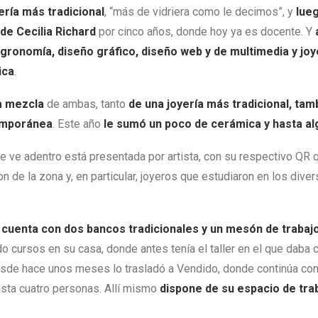
ería más tradicional
, “más de vidriera como le decimos”, y
lue
de Cecilia Richard
por cinco años, donde hoy ya es docente. Y
gronomía, diseño gráfico, diseño web y de multimedia y joye
ica
.
a mezcla
de ambas, tanto
de una joyería más tradicional, tam
temporánea
. Este año
le sumó un poco de cerámica y hasta al
e ve adentro está presentada por artista, con su respectivo QR q
n de la zona y, en particular, joyeros que estudiaron en los dive
er cuenta con dos bancos tradicionales y un mesón de traba
cursos en su casa, donde antes tenía el taller en el que daba c
sde hace unos meses lo trasladó a Vendido, donde continúa con
sta cuatro personas. Allí mismo
dispone de su espacio de tra