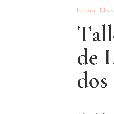
De visita | Tallere
T
a
l
l
d
e
d
o
s