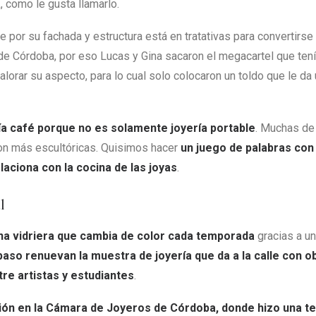
a
, como le gusta llamarlo.
e por su fachada y estructura está en tratativas para convertirse
 de Córdoba, por eso Lucas y Gina sacaron el megacartel que tení
lorar su aspecto, para lo cual solo colocaron un toldo que le d
a café porque no es solamente joyería portable
. Muchas de
son más escultóricas. Quisimos hacer
un juego de palabras con 
laciona con la cocina de las joyas
.
l
na vidriera que cambia de color cada temporada
gracias a u
paso renuevan la muestra de joyería que da a la calle con ob
tre artistas y estudiantes
.
ón en la Cámara de Joyeros de Córdoba, donde hizo una te