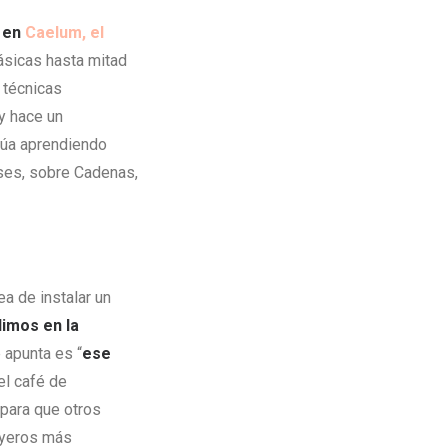
s
en
Caelum, el
básicas hasta mitad
 técnicas
 y hace un
inúa aprendiendo
eses, sobre Cadenas,
ea de instalar un
dimos en la
ue apunta es “
ese
el café de
para que otros
joyeros más