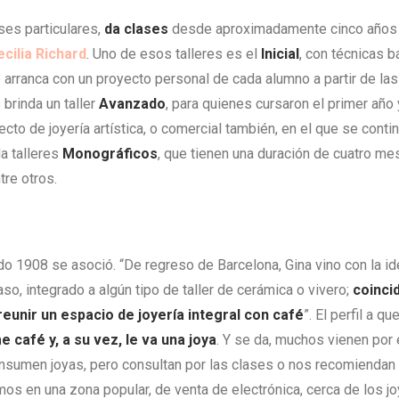
es particulares,
da clases
desde aproximadamente cinco año
ecilia Richard
. Uno de esos talleres es el
Inicial
, con técnicas 
arranca con un proyecto personal de cada alumno a partir de las
brinda un taller
Avanzado
, para quienes cursaron el primer año
cto de joyería artística, o comercial también, en el que se cont
a talleres
Monográficos
, que tienen una duración de cuatro m
tre otros.
do 1908 se asoció. “De regreso de Barcelona, Gina vino con la id
so, integrado a algún tipo de taller de cerámica o vivero;
coinci
reunir un espacio de joyería integral con café
”. El perfil a q
 café y, a su vez, le va una joya
. Y se da, muchos vienen por 
nsumen joyas, pero consultan por las clases o nos recomiendan 
os en una zona popular, de venta de electrónica, cerca de los 