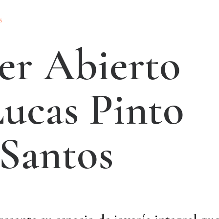
s
e
r
A
b
i
e
r
t
o
L
u
c
a
s
P
i
n
t
o
S
a
n
t
o
s