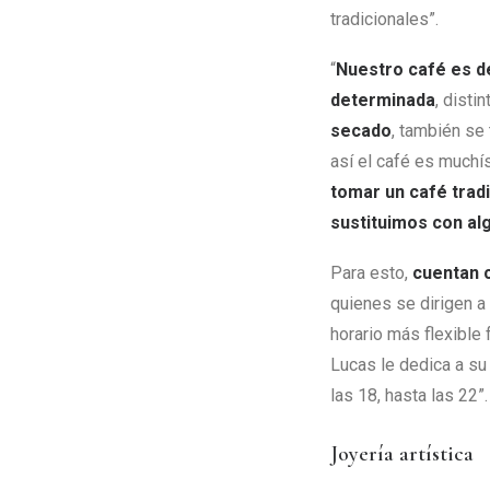
tradicionales”.
“
Nuestro café es d
determinada
, disti
secado
, también se
así el café es muchí
tomar un café trad
sustituimos con al
Para esto,
cuentan c
quienes se dirigen a 
horario más flexible 
Lucas le dedica a su
las 18, hasta las 22”.
Joyería artística