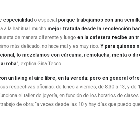
e especialidad
o especial
porque trabajamos con una semilla
nta a la habitual, mucho
mejor tratada desde la recolección ha
 tuesta de manera diferente y luego
en la cafetera recibe un t
simo más delicado, no hace mal y es muy rico.
Y para quienes n
icional, lo mezclamos con cúrcuma, remolacha, menta o di
garroba
”, explica Gina Tecco.
on un living al aire libre, en la vereda; pero en general of
sus respectivas oficinas, de lunes a viernes, de 8.30 a 13, y de 
funciona el taller de joyería, en función de los horarios de clase
 trabajo de obra; “a veces desde las 10 y hay días que puedo q