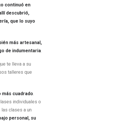
go continuó en
allí descubrió,
ría, que lo suyo
bién más artesanal,
go de indumentaria
.
ue te lleva a su
rsos talleres que
jo más cuadrado
.
lases individuales o
 las clases a un
bajo personal, su