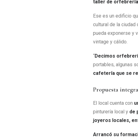
taller de orfebrerí
Ese es un edificio qu
cultural de la ciudad
pueda exponerse y va
vintage y cálido.
“
Decimos orfebrerí
portables, algunas 
cafetería que se re
Propuesta integra
El local cuenta con
u
pinturería local y
de 
joyeros locales, en
Arrancó su formaci