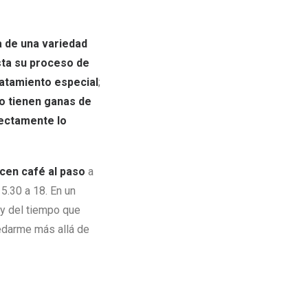
 de una variedad
sta su proceso de
ratamiento especial
;
o tienen ganas de
rectamente lo
recen café al paso
a
15.30 a 18. En un
s y del tiempo que
uedarme más allá de