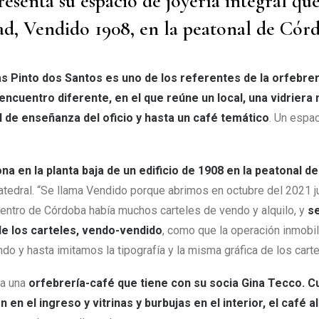
presenta su espacio de joyería integral qu
ad, Vendido 1908, en la peatonal de Córd
s Pinto dos Santos es uno de los referentes de la orfebre
ncuentro diferente, en el que reúne un local, una vidriera 
 el de enseñanza del oficio y hasta un café temático
. Un espa
na en la planta baja de un edificio de 1908 en la peatonal d
atedral. “Se llama Vendido porque abrimos en octubre del 2021 j
centro de Córdoba había muchos carteles de vendo y alquilo, y
se
de los carteles, vendo-vendido
, como que la operación inmobil
o y hasta imitamos la tipografía y la misma gráfica de los carte
na una
orfebrería-café que tiene con su socia Gina Tecco. 
 en el ingreso y vitrinas y burbujas en el interior, el café a