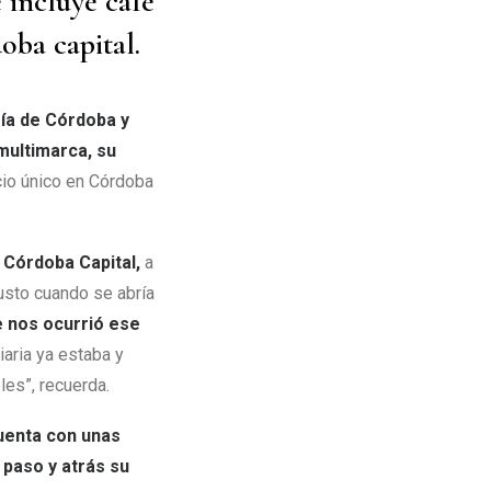
e incluye café
oba capital.
ría de Córdoba y
multimarca, su
cio único en Córdoba
e Córdoba Capital,
a
usto cuando se abría
 nos ocurrió ese
iaria ya estaba y
les”, recuerda.
Cuenta con unas
l paso y atrás su