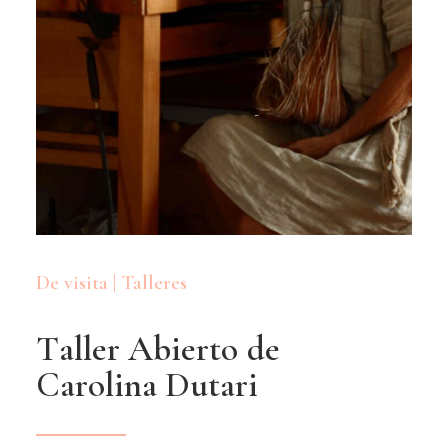
De visita | Talleres
T
a
l
l
e
r
A
b
i
e
r
t
o
d
e
C
a
r
o
l
i
n
a
D
u
t
a
r
i