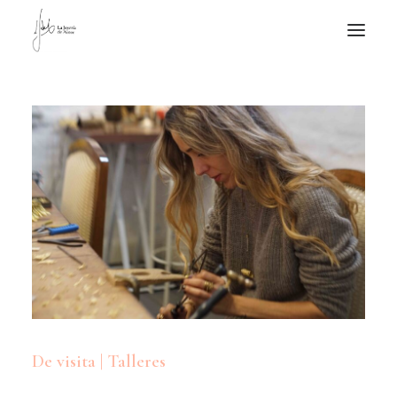
NOTICIAS DE JOYERÍA CONTEMPORÁNEA
NOVEDADES
DE VISITA
APUNTES
QUIÉN SOY
De visita | Talleres