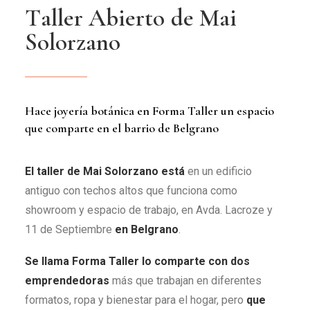
T
a
l
l
e
r
A
b
i
e
r
t
o
d
e
M
a
i
S
o
l
o
r
z
a
n
o
Hace joyería botánica en Forma Taller un espacio
que comparte en el barrio de Belgrano
El
taller de Mai Solorzano está
en un edificio
antiguo con techos altos que funciona como
showroom y espacio de trabajo, en Avda. Lacroze y
11 de Septiembre
en Belgrano
.
Se llama Forma Taller lo comparte con dos
emprendedoras
más que trabajan en diferentes
formatos, ropa y bienestar para el hogar, pero
que