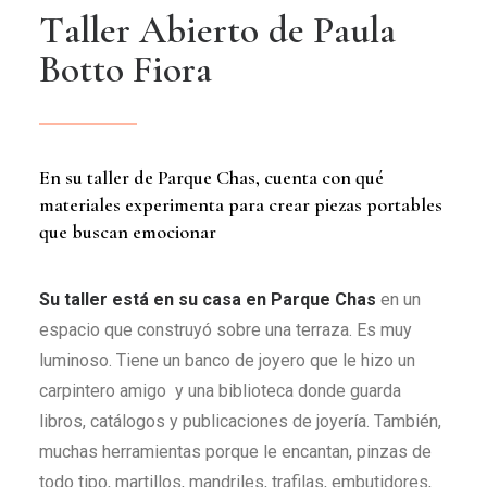
T
a
l
l
e
r
A
b
i
e
r
t
o
d
e
P
a
u
l
a
B
o
t
t
o
F
i
o
r
a
En su taller de Parque Chas, cuenta con qué
materiales experimenta para crear piezas portables
que buscan emocionar
Su taller está en su casa en Parque Chas
en un
espacio que construyó sobre una terraza. Es muy
luminoso. Tiene un banco de joyero que le hizo un
carpintero amigo y una biblioteca donde guarda
libros, catálogos y publicaciones de joyería. También,
muchas herramientas porque le encantan, pinzas de
todo tipo, martillos, mandriles, trafilas, embutidores,