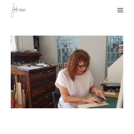
NOTICIAS DE JOYERÍA CONTEMPORÁNEA
NOVEDADES
DE VISITA
APUNTES
QUIÉN SOY
De visita | Talleres