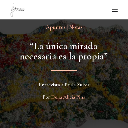
Apuntes | Notas
NOTICIAS DE JOYERÍA CONTEMPORÁNEA
NOVEDADES
“
L
a
ú
n
i
c
a
m
i
r
a
d
a
DE VISITA
n
e
c
e
s
a
r
i
a
e
s
l
a
p
r
o
p
i
a
”
APUNTES
QUIÉN SOY
Entrevista a Paula Zuker
Por
Delia Alicia Piña