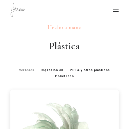
Hecho a mano
NOTICIAS DE JOYERÍA CONTEMPORÁNEA
NOVEDADES
P
l
á
s
t
i
c
a
DE VISITA
APUNTES
QUIÉN SOY
Ver todos
Impresión 3D
PET & y otros plásticos
Polietileno