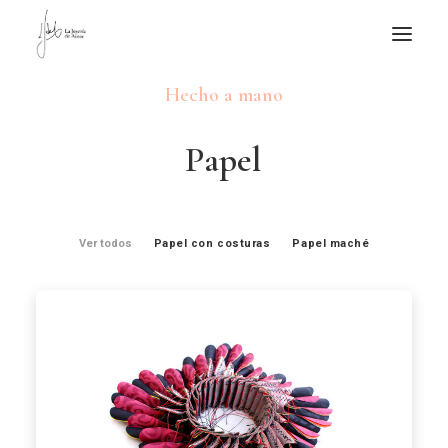
Hecho a mano
NOTICIAS DE JOYERÍA CONTEMPORÁNEA
NOVEDADES
P
a
p
e
l
DE VISITA
APUNTES
QUIÉN SOY
Ver todos
Papel con costuras
Papel maché