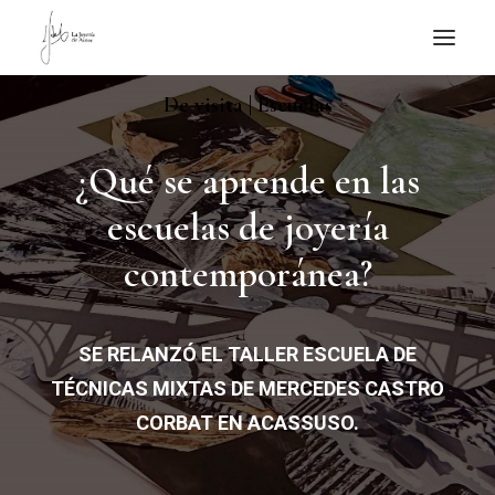
De visita | Escuelas
NOTICIAS DE JOYERÍA CONTEMPORÁNEA
NOVEDADES
¿Qué se aprende en las
DE VISITA
escuelas de joyería
APUNTES
contemporánea?
QUIÉN SOY
SE RELANZÓ EL TALLER ESCUELA DE
TÉCNICAS MIXTAS DE MERCEDES CASTRO
CORBAT EN ACASSUSO.