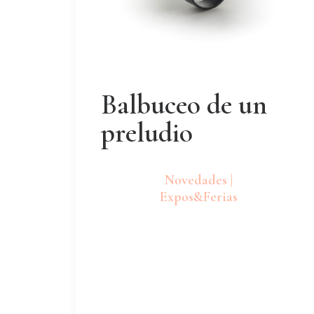
Balbuceo de un
preludio
Novedades |
Expos&Ferias