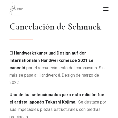
C
a
n
c
e
l
a
c
i
ó
n
d
e
S
c
h
m
u
c
k
NOTICIAS DE JOYERÍA CONTEMPORÁNEA
NOVEDADES
DE VISITA
El
Handwerkskunst und Design auf der
APUNTES
Internationalen Handwerksmesse 2021 se
QUIÉN SOY
canceló
por el recrudecimiento del coronavirus. Sin
más se pasa al Handwerk & Design de marzo de
2022.
Uno de los seleccionados para esta edición fue
el artista japonés Takashi Kojima
. Se destaca por
sus impecables piezas estructurales con piedras
preciosas.