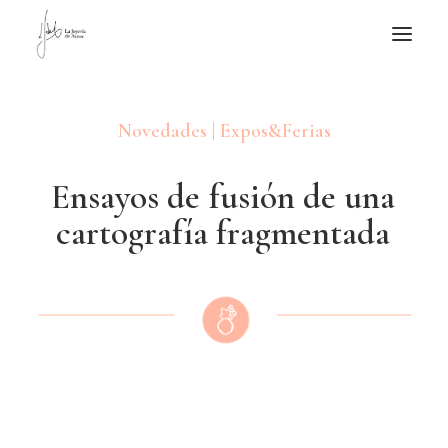
NOTICIAS DE JOYERÍA CONTEMPORÁNEA
Novedades | Expos&Ferias
NOVEDADES
DE VISITA
E
n
s
a
y
o
s
d
e
f
u
s
i
ó
n
d
e
u
n
a
APUNTES
c
a
r
t
o
g
r
a
f
í
a
f
r
a
g
m
e
n
t
a
d
a
QUIÉN SOY