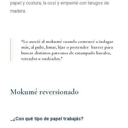
papel y costura; la cosí y emperné con tarugos de
madera.
“Lo asocié al mokumé cuando comencé a indagar
más, al pulir, limar, lijar o pretender barrer para
buscar distintos patrones de estampado lineales,
veteados u ondeados.”
Mokumé reversionado
_¿Con qué tipo de papel trabajás?