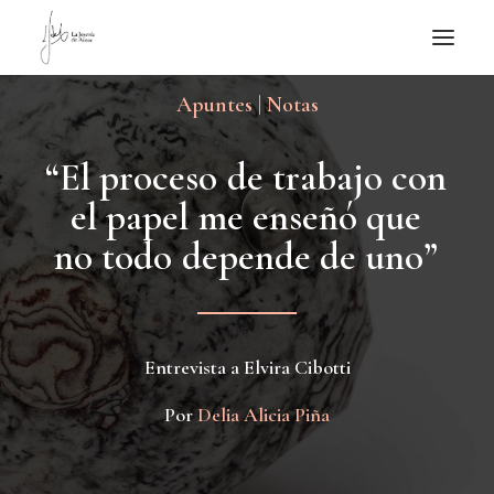
Apuntes | Notas
NOTICIAS DE JOYERÍA CONTEMPORÁNEA
NOVEDADES
“
E
l
p
r
o
c
e
s
o
d
e
t
r
a
b
a
j
o
c
o
n
DE VISITA
e
l
p
a
p
e
l
m
e
e
n
s
e
ñ
ó
q
u
e
APUNTES
n
o
t
o
d
o
d
e
p
e
n
d
e
d
e
u
n
o
”
QUIÉN SOY
Entrevista a Elvira Cibotti
Por
Delia Alicia Piña