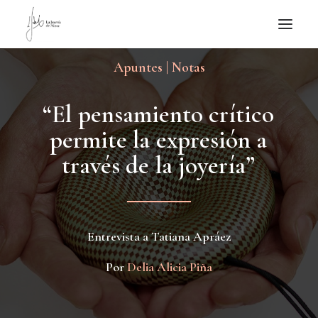
Apuntes | Notas
NOTICIAS DE JOYERÍA CONTEMPORÁNEA
NOVEDADES
“
E
l
p
e
n
s
a
m
i
e
n
t
o
c
r
í
t
i
c
o
DE VISITA
p
e
r
m
i
t
e
l
a
e
x
p
r
e
s
i
ó
n
a
APUNTES
t
r
a
v
é
s
d
e
l
a
j
o
y
e
r
í
a
”
QUIÉN SOY
Entrevista a Tatiana Apráez
Por
Delia Alicia Piña