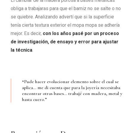
El cambiar de la madera porosa a bases metálicas
obliga a trabajaras para que el barniz no se salte o no
se quiebre. Analizando advertí que si la superficie
tenía cierta textura exterior el mopa mopa se adhería
mejor. Es decir,
con los años pasé por un proceso
de investigación, de ensayo y error para ajustar
la técnica
.
“Pude hacer evolucionar elemento sobre el cual se
aplica… me di cuenta que para la joyería necesitaba
encontrar otras bases… trabajé con madera, metal y
hasta cuero.”