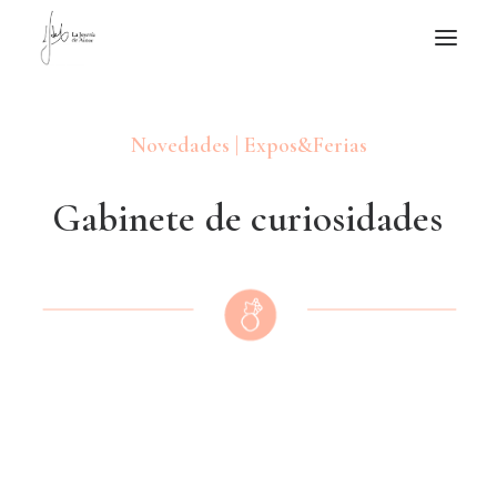
NOTICIAS DE JOYERÍA CONTEMPORÁNEA
Novedades | Expos&Ferias
NOVEDADES
DE VISITA
G
a
b
i
n
e
t
e
d
e
c
u
r
i
o
s
i
d
a
d
e
s
APUNTES
QUIÉN SOY