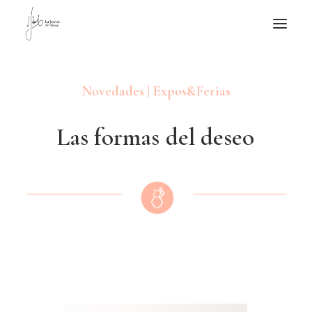
NOTICIAS DE JOYERÍA CONTEMPORÁNEA
Novedades | Expos&Ferias
NOVEDADES
DE VISITA
L
a
s
f
o
r
m
a
s
d
e
l
d
e
s
e
o
APUNTES
QUIÉN SOY