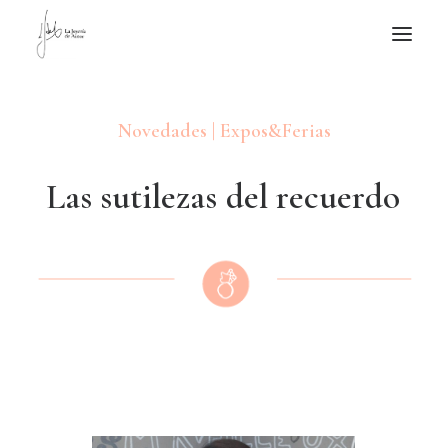
NOTICIAS DE JOYERÍA CONTEMPORÁNEA
Novedades | Expos&Ferias
NOVEDADES
DE VISITA
L
a
s
s
u
t
i
l
e
z
a
s
d
e
l
r
e
c
u
e
r
d
o
APUNTES
QUIÉN SOY