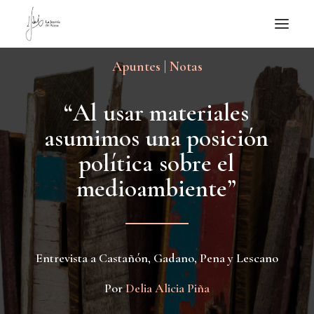
Apuntes | Notas
NOTICIAS DE JOYERÍA CONTEMPORÁNEA
NOVEDADES
“
A
l
u
s
a
r
m
a
t
e
r
i
a
l
e
s
DE VISITA
a
s
u
m
i
m
o
s
u
n
a
p
o
s
i
c
i
ó
n
APUNTES
p
o
l
í
t
i
c
a
s
o
b
r
e
e
l
QUIÉN SOY
m
e
d
i
o
a
m
b
i
e
n
t
e
”
Entrevista a Castañón, Gadano, Pena y Lescano
Por
Delia Alicia Piña