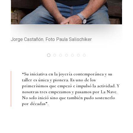
Broche Auto chocado I construido en palo santo,
maderas encontradas, plata 925, bronce y pintura
acrílica. Foto Paula Salischiker
“Su iniciativa en la joyería contemporánea y su
taller es única y pionera. Es uno de los
primerísimos que empezó e impulsó la actividad. Y
nosotras tres empezamos y pasamos por La Nave.
No solo inició sino que también pudo sostenerlo
por décadas”.