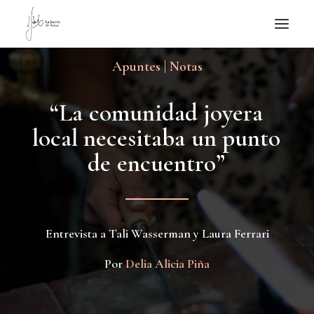
Apuntes | Notas
NOTICIAS DE JOYERÍA CONTEMPORÁNEA
NOVEDADES
“
L
a
c
o
m
u
n
i
d
a
d
j
o
y
e
r
a
DE VISITA
l
o
c
a
l
n
e
c
e
s
i
t
a
b
a
u
n
p
u
n
t
o
APUNTES
d
e
e
n
c
u
e
n
t
r
o
”
QUIÉN SOY
Entrevista a Tali Wasserman y Laura Ferrari
Por
Delia Alicia Piña