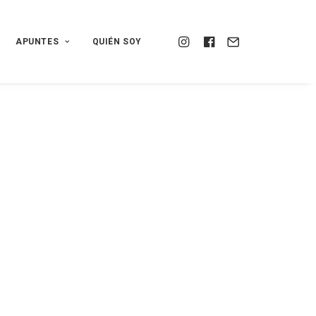
APUNTES
QUIÉN SOY