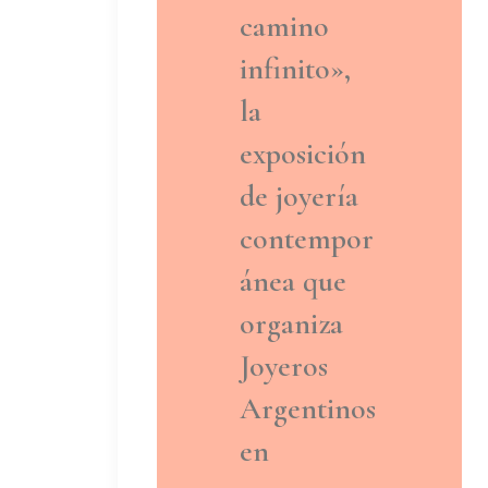
camino
infinito»,
la
exposición
de joyería
contempor
ánea que
organiza
Joyeros
Argentinos
en