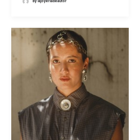
by lajoyeriadeautor