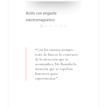
La pieza está revestida con
Incluye tu
esmalte sintético
exhiben e
“Con los imanes siempre
traté de buscar lo contrario
de la atracción que se
acostumbra. Me llamaba la
atención que se repelían.
Entonces quise
experimentar”.