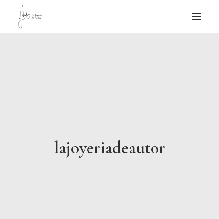
NOTICIAS DE JOYERÍA CONTEMPORÁNEA
NOVEDADES
DE VISITA
APUNTES
QUIÉN SOY
lajoyeriadeautor