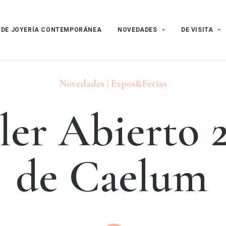
 DE JOYERÍA CONTEMPORÁNEA
NOVEDADES
DE VISITA
Novedades | Expos&Ferias
l
e
r
A
b
i
e
r
t
o
d
e
C
a
e
l
u
m