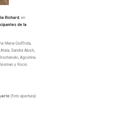
ia Richard
, en
cipantes de la
na Maria Giuffrida,
Atala, Sandra Abich,
Orschanski, Agostina
a Kesman y Rocio
uarte
(foto apertura).