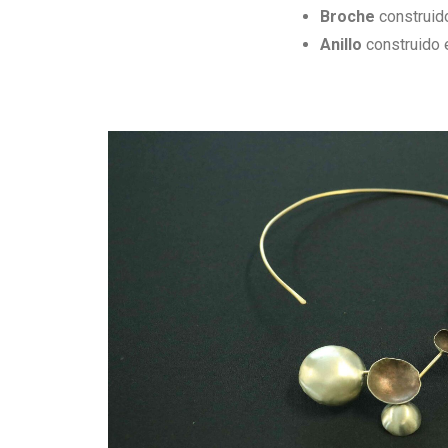
Broche
construid
Anillo
construido 