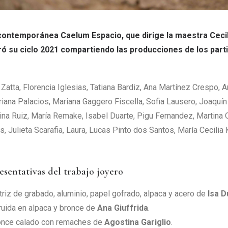
a contemporánea Caelum Espacio, que dirige la maestra Cecil
ró su ciclo 2021 compartiendo las producciones de los parti
 Zatta, Florencia Iglesias, Tatiana Bardiz, Ana Martínez Crespo, A
iana Palacios, Mariana Gaggero Fiscella, Sofia Lausero, Joaquín 
vina Ruiz, María Remake, Isabel Duarte, Pigu Fernandez, Martina 
os, Julieta Scarafia, Laura, Lucas Pinto dos Santos, María Cecili
esentativas del trabajo joyero
riz de grabado, aluminio, papel gofrado, alpaca y acero de
Isa D
uida en alpaca y bronce de
Ana Giuffrida
.
once calado con remaches de
Agostina Gariglio
.