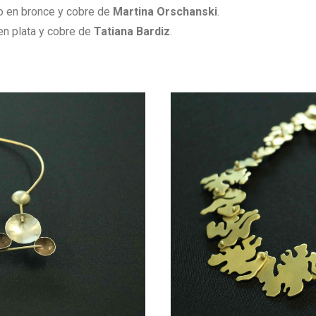
o en bronce y cobre de
Martina Orschanski
.
en plata y cobre de
Tatiana Bardiz
.