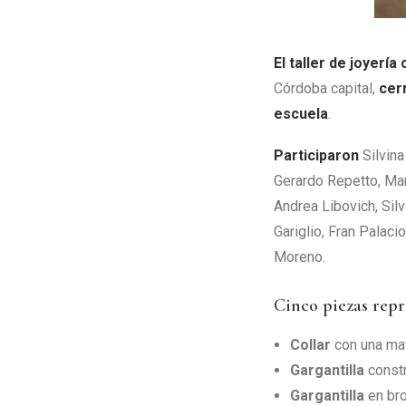
El taller de joyerí
Córdoba capital,
cer
escuela
.
Participaron
Silvina
Gerardo Repetto, Mar
Andrea Libovich, Sil
Gariglio, Fran Palaci
Moreno.
Cinco piezas repr
Collar
con una mat
Gargantilla
constr
Gargantilla
en br