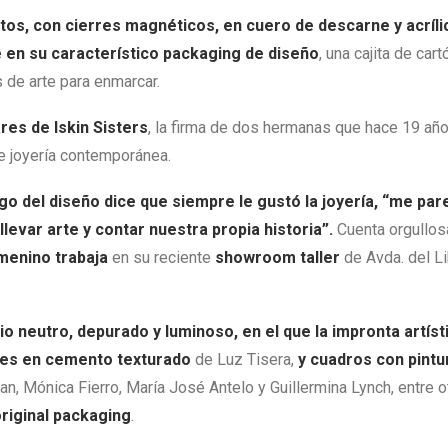
atos, con cierres magnéticos, en cuero de descarne y acríl
 en su característico packaging de diseño
, una cajita de cart
s de arte para enmarcar.
res de Iskin Sisters
, la firma de dos hermanas que hace 19 año
e joyería contemporánea.
rgo del diseño dice que siempre le gustó la joyería, “me pa
levar arte y
contar nuestra propia historia”.
Cuenta orgullo
menino trabaja
en su reciente
showroom taller
de Avda. del L
o neutro, depurado y luminoso, en el que la impronta artís
íes en cemento texturado
de Luz Tisera,
y cuadros con pintur
an, Mónica Fierro, María José Antelo y Guillermina Lynch, entre o
riginal packaging
.