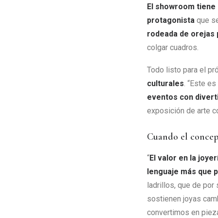
El showroom tiene 
protagonista
que se
rodeada de orejas
colgar cuadros.
Todo listo para el p
culturales
. “Este e
eventos con diver
exposición de arte co
Cuando el conce
“
El valor en la joye
lenguaje más que p
ladrillos, que de po
sostienen joyas camb
convertimos en pieza