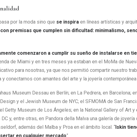
onalidad
 pasa por la moda sino que
se inspira
en líneas artísticas y arqu
con premisas que cumplen sin dificultad: minimalismo, senc
amente comenzaron a cumplir su sueño de instalarse en t
ienda de Miami y en tres meses ya estaban en el MoMa de Nueva
icativo para nosotras, ya que nos permitió compartir nuestro tra
 y conectarnos con amantes del arte y la joyería contemporánea
uhaus Museum Dessau en Berlín; en La Pedrera, en Barcelona; en
Design y el Jewish Museum de NYC; el SFMOMA de San Francisc
el Getty Museum de Los Ángeles; en la National Gallery of Art
DC y, entre otras, en Pandora della Malva una galería de joyería
seldorf, además del Malba y Proa en el ámbito local. “
Iskin tie
nsertar en cualquier mercado
”.