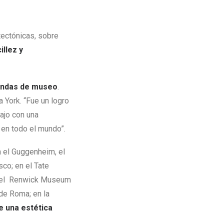
itectónicas, sobre
illez y
iendas de museo
.
 York. “Fue un logro
bajo con una
 en todo el mundo”.
 el Guggenheim, el
o; en el Tate
 y el Renwick Museum
 de Roma; en la
ne
una estética