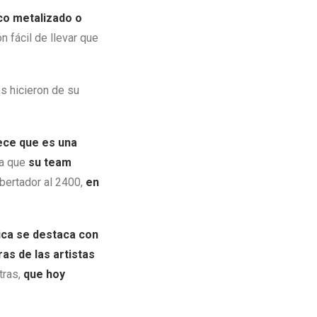
ico metalizado o
ón fácil de llevar que
s hicieron de su
rece que es una
sa que
su team
ibertador al 2400,
en
tica se destaca con
as de las artistas
tras,
que hoy