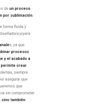
vés de
un proceso
ón por sublimación
.
e forma fluida y
 diseñadora joyera.
anale
s, ya que
mbinar procesos
je y el acabado a
s permite crear
Además, siempre
or asegurar que
 Queremos que
ncia sin comprometer
 sino también