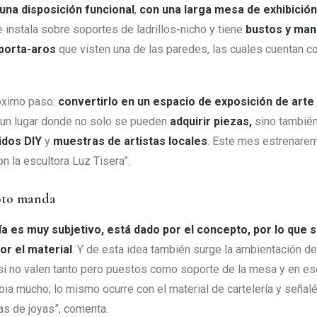
una disposición funcional
,
con una larga mesa de exhibició
 instala sobre soportes de ladrillos-nicho y tiene
bustos y man
 porta-aros
que visten una de las paredes, las cuales cuentan co
róximo paso:
convertirlo en un espacio de exposición de arte
s un lugar donde no solo se pueden
adquirir piezas,
sino tambié
tidos
DIY
y
muestras de artistas locales
. Este mes estrenarem
n la escultora Luz Tisera”.
pto manda
ría es muy subjetivo, está dado por el concepto, por lo que 
or el material
. Y de esta idea también surge la ambientación d
r sí no valen tanto pero puestos como soporte de la mesa y en es
ia mucho; lo mismo ocurre con el material de cartelería y señalé
s de joyas”, comenta.