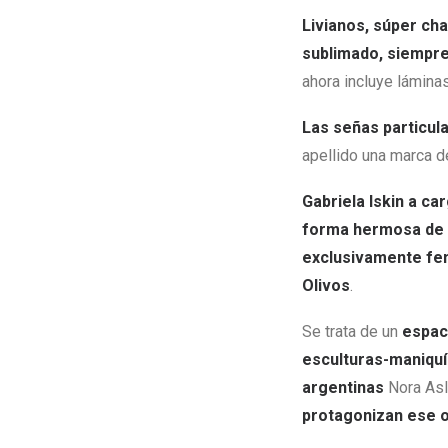
Livianos, súper ch
sublimado, siempre
ahora incluye lámina
Las señas particula
apellido una marca d
Gabriela Iskin a ca
forma hermosa de l
exclusivamente fe
Olivos
.
Se trata de un
espaci
esculturas-maniqu
argentinas
Nora Asl
protagonizan ese o