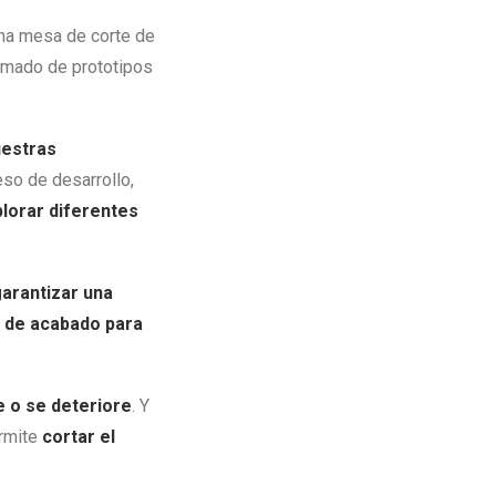
una mesa de corte de
armado de prototipos
uestras
ceso de desarrollo,
plorar diferentes
arantizar una
s de acabado para
e o se deteriore
. Y
ermite
cortar el