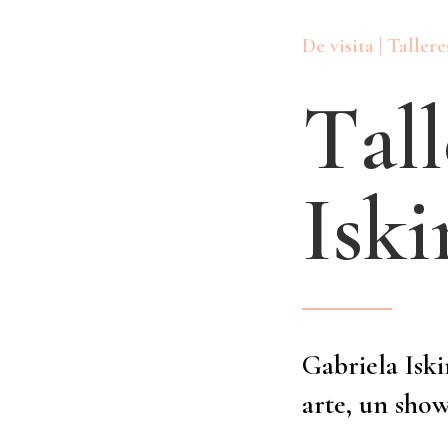
De visita | Tallere
T
a
l
l
I
s
k
i
Gabriela Iski
arte, un sho