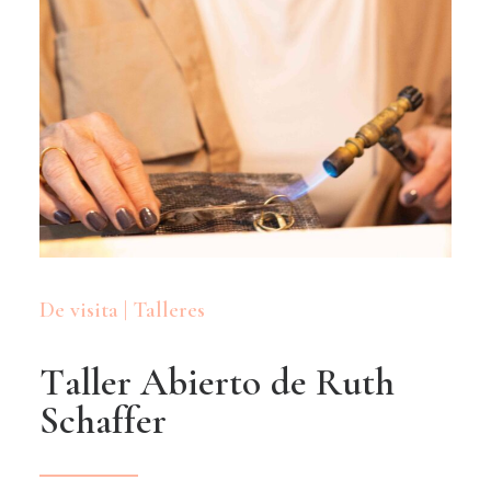
De visita | Talleres
T
a
l
l
e
r
A
b
i
e
r
t
o
d
e
R
u
t
h
S
c
h
a
f
f
e
r