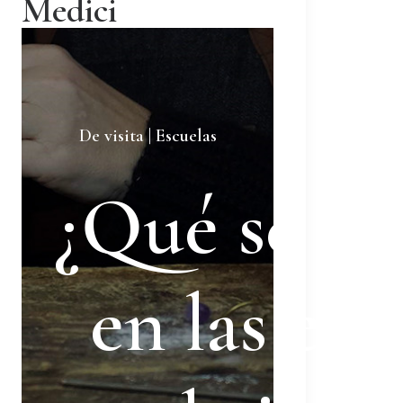
Medici
De visita | Escuelas
¿Qué se ap
en las esc
aprende