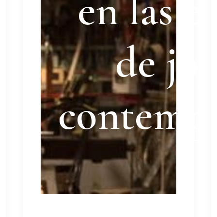
en las e
de joy
contemp