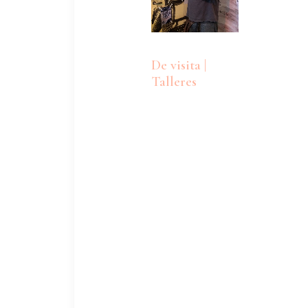
De visita |
Talleres