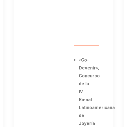
«
Co-
Devenir
»
,
Concurso
de la
IV
Bienal
Latinoamericana
de
Joyería