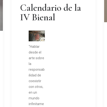
Calendario de la
IV Bienal
“Hablar
desde el
arte sobre
la
responsab
ilidad de
coexistir
con otrxs,
en un
mundo
infinitame