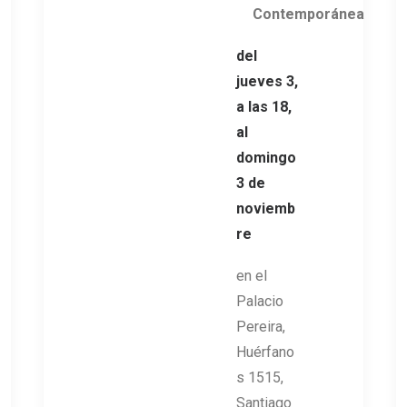
Contemporánea
del
jueves 3,
a las 18,
al
domingo
3 de
noviemb
re
en el
Palacio
Pereira,
Huérfano
s 1515,
Santiago